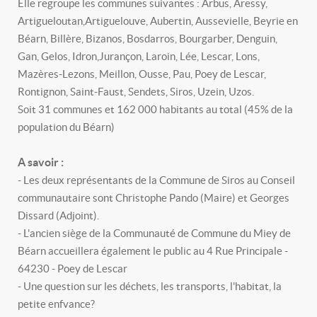
Elle regroupe les communes suivantes : Arbus, Aressy,
Artigueloutan,Artiguelouve, Aubertin, Aussevielle, Beyrie en
Béarn, Billère, Bizanos, Bosdarros, Bourgarber, Denguin,
Gan, Gelos, Idron,Jurançon, Laroin, Lée, Lescar, Lons,
Mazères-Lezons, Meillon, Ousse, Pau, Poey de Lescar,
Rontignon, Saint-Faust, Sendets, Siros, Uzein, Uzos.
Soit 31 communes et 162 000 habitants au total (45% de la
population du Béarn)
A savoir :
- Les deux représentants de la Commune de Siros au Conseil
communautaire sont Christophe Pando (Maire) et Georges
Dissard (Adjoint).
- L'ancien siège de la Communauté de Commune du Miey de
Béarn accueillera également le public au 4 Rue Principale -
64230 - Poey de Lescar
- Une question sur les déchets, les transports, l'habitat, la
petite enfvance?