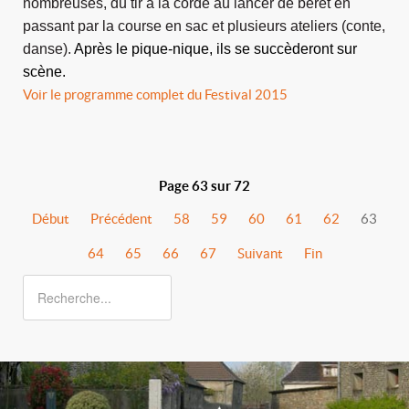
nombreuses, du tir à la corde au lancer de béret en
passant par la course en sac et plusieurs ateliers (conte,
danse).
Après le pique-nique, ils se succèderont sur
scène.
Voir le programme complet du Festival 2015
Page 63 sur 72
Début
Précédent
58
59
60
61
62
63
64
65
66
67
Suivant
Fin