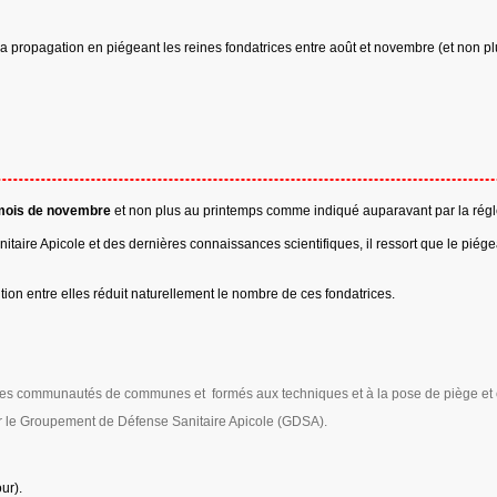
a propagation en piégeant les reines fondatrices entre août et novembre (et non plus
u mois de novembre
et non plus au printemps comme indiqué auparavant par la rég
itaire Apicole et des dernières connaissances scientifiques, il ressort que le piég
ition entre elles réduit naturellement le nombre de ces fondatrices.
ar les communautés de communes et formés aux techniques et à la pose de piège et 
 par le Groupement de Défense Sanitaire Apicole (GDSA).
ur).