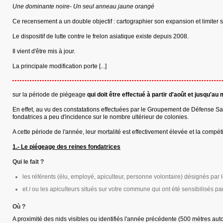
Une dominante noire- Un seul anneau jaune orangé
Ce recensement a un double objectif : cartographier son expansion et limiter s
Le dispositif de lutte contre le frelon asiatique existe depuis 2008.
Il vient d'être mis à jour.
La principale modification porte [...]
sur la période de piégeage
qui
doit être effectué à partir d'août et jusqu'a
En effet, au vu des constatations effectuées par le Groupement de Défense San
fondatrices a peu d'incidence sur le nombre ultérieur de colonies.
A cette période de l'année, leur mortalité est effectivement élevée et la compét
1.- Le piégeage des reines fondatrices
Qui le fait ?
les référents (élu, employé, apiculteur, personne volontaire) désignés p
et / ou les apiculteurs situés sur votre commune qui ont été sensibilisés
Où ?
A proximité des nids visibles ou identifiés l'année précédente (500 mètres auto