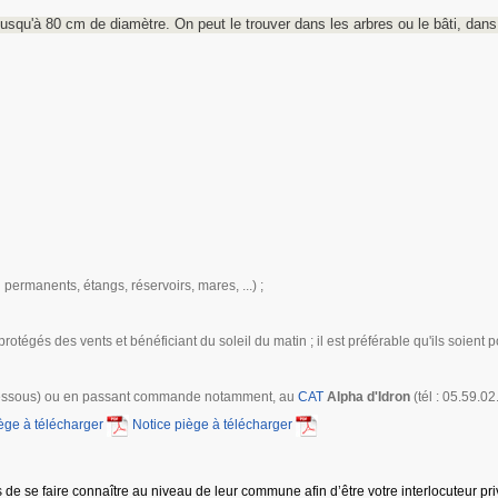
jusqu'à 80 cm de diamètre. On peut le trouver dans les arbres ou le bâti, dans l
permanents, étangs, réservoirs, mares, ...) ;
rotégés des vents et bénéficiant du soleil du matin ; il est préférable qu'ils soient
 ci-dessous) ou en passant commande notamment, au
CAT
Alpha d'Idron
(tél : 05.59.02
ège à télécharger
Notice piège à télécharger
e se faire connaître au niveau de leur commune afin d’être votre interlocuteur privil