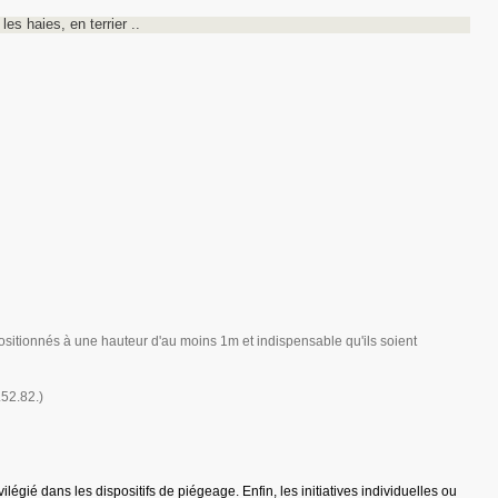
es haies, en terrier ..
 positionnés à une hauteur d'au moins 1m et indispensable qu'ils soient
.52.82.)
égié dans les dispositifs de piégeage. Enfin, les initiatives individuelles ou