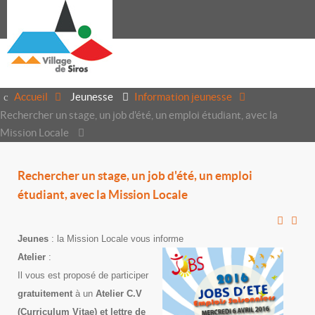
Accueil
Jeunesse
Information jeunesse
Rechercher un stage, un job d'été, un emploi étudiant, avec la
Mission Locale
Rechercher un stage, un job d'été, un emploi
étudiant, avec la Mission Locale
Jeunes
: la Mission Locale vous informe
Atelier
:
Il vous est proposé de participer
gratuitement
à un
Atelier C.V
(Curriculum Vitae) et lettre de