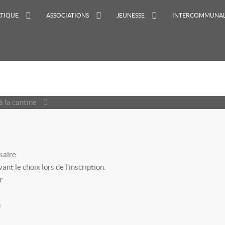
ATIQUE
ASSOCIATIONS
JEUNESSE
INTERCOMMUNAL
à la cantine
taire.
nt le choix lors de l’inscription.
 :
n