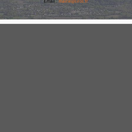
Email :
mairie@siros.fr