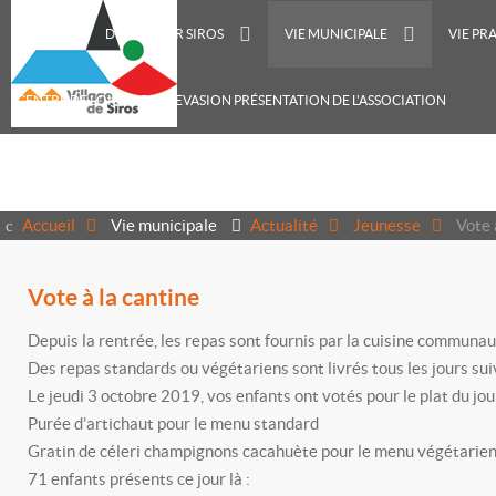
ACCUEIL
DÉCOUVRIR SIROS
VIE MUNICIPALE
VIE PR
CENTRE DE LOISIRS RECREVASION PRÉSENTATION DE L'ASSOCIATION
Accueil
Vie municipale
Actualité
Jeunesse
Vote 
Vote à la cantine
Depuis la rentrée, les repas sont fournis par la cuisine communau
Des repas standards ou végétariens sont livrés tous les jours suiva
Le jeudi 3 octobre 2019, vos enfants ont votés pour le plat du jour
Purée d’artichaut pour le menu standard
Gratin de céleri champignons cacahuète pour le menu végétarie
71 enfants présents ce jour là :