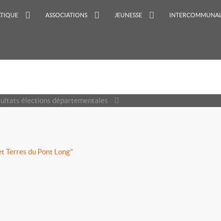
ATIQUE
ASSOCIATIONS
JEUNESSE
INTERCOMMUNAL
ultats élections départementales
et Terres du Pont Long"