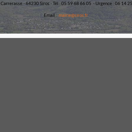
 Carrerasse - 64230 Siros - Tél : 05 59 68 66 05 - Urgence : 06 14 2
Email :
mairie@siros.fr