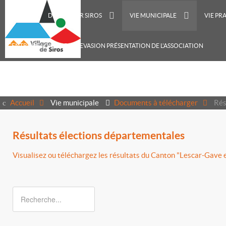
ACCUEIL
DÉCOUVRIR SIROS
VIE MUNICIPALE
VIE PR
CENTRE DE LOISIRS RECREVASION PRÉSENTATION DE L'ASSOCIATION
Accueil
Vie municipale
Documents à télécharger
Rés
Résultats élections départementales
Visualisez ou téléchargez les résultats du Canton "Lescar-Gave 