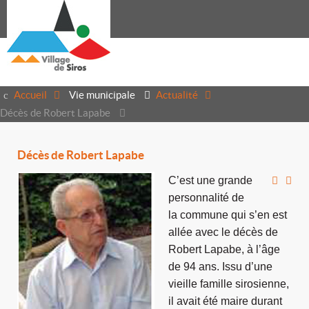
Accueil
Vie municipale
Actualité
Décès de Robert Lapabe
Décès de Robert Lapabe
C’est une gra
nd
e
personnalité de
la commune qui s’en est
allée avec le décès de
Robert Lapabe, à l’âge
de 94 ans. Issu d’une
vieille famille sirosienne,
il av
ait été maire durant