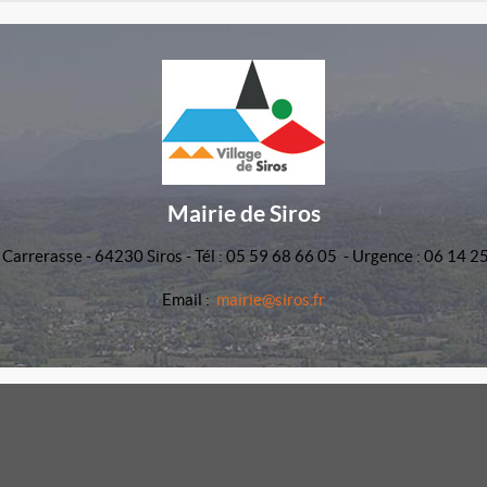
Mairie de Siros
 Carrerasse - 64230 Siros - Tél : 05 59 68 66 05 - Urgence : 06 14 2
Email :
mairie@siros.fr