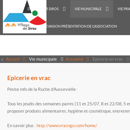
ACCUEIL
DÉCOUVRIR SIROS
VIE MUNICIPALE
VIE PR
CENTRE DE LOISIRS RECREVASION PRÉSENTATION DE L'ASSOCIATION
Accueil
Vie municipale
Actualité
Epicerie en vrac
Epicerie en vrac
Petite info de la Ruche d'Aussevielle :
Tous les jeudis des semaines paires (11 et 25/07, 8 et 22/08, 5 
proposer produits alimentaires, hygiène et cosmétique, entretien 
En savoir plus :
http://www.vracngo.com/home/