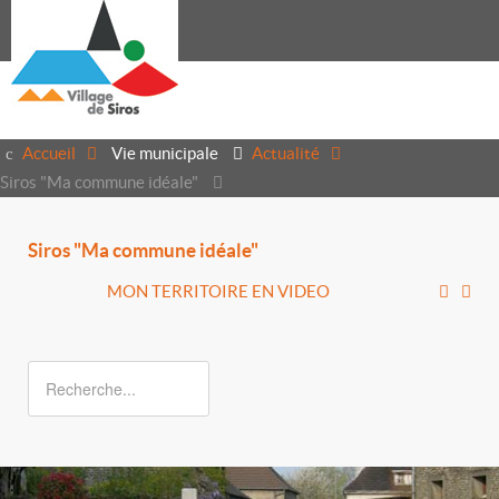
Accueil
Vie municipale
Actualité
Siros "Ma commune idéale"
Siros "Ma commune idéale"
MON TERRITOIRE EN VIDEO