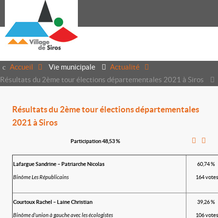
Accueil
Vie municipale
Actualité
Résultats du 2ème tour élections départementales 2021 à Siros
Résultats du 2ème tour élections départementales
2021 à Siros
Participation 48,53 %
Lafargue Sandrine – Patriarche Nicolas
60,74 %
Binôme Les Républicains
164 vote
Courtoux Rachel – Laine Christian
39,26 %
Binôme d’union à gauche avec les écologistes
106 vote