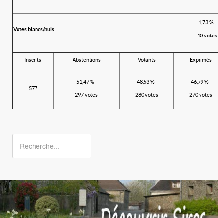
1,73 %
Votes blancs/nuls
10 votes
Inscrits
Abstentions
Votants
Exprimés
51,47 %
48,53 %
46,79 %
577
297 votes
280 votes
270 votes