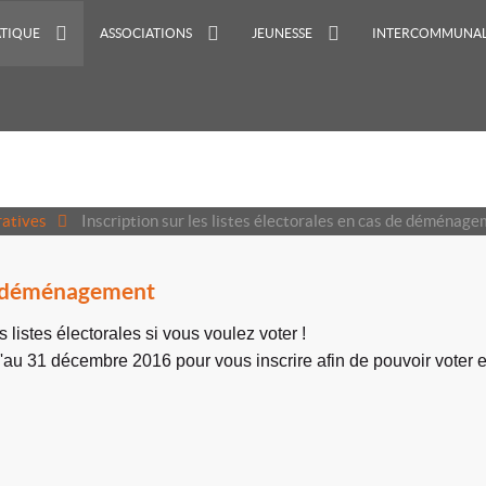
ATIQUE
ASSOCIATIONS
JEUNESSE
INTERCOMMUNAL
atives
Inscription sur les listes électorales en cas de déménag
 de déménagement
 listes électorales si vous voulez voter !
u'au 31 décembre 2016 pour vous inscrire afin de pouvoir voter en