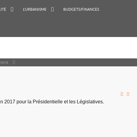
ITÉ
L'URBANISME
BUDGETS/FINANCES
ement
 2017 pour la Présidentielle et les Législatives.