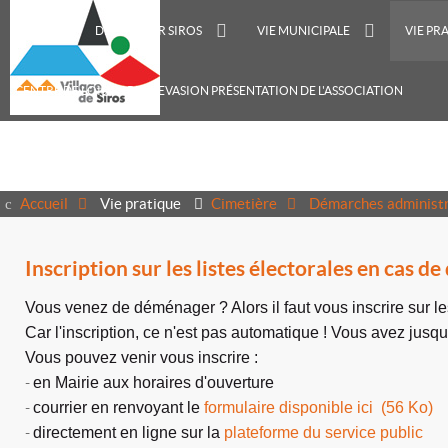
ACCUEIL
DÉCOUVRIR SIROS
VIE MUNICIPALE
VIE PR
CENTRE DE LOISIRS RECREVASION PRÉSENTATION DE L'ASSOCIATION
Accueil
Vie pratique
Cimetière
Démarches administr
Inscription sur les listes électorales en cas
Vous venez de déménager ? Alors il faut vous inscrire sur les
Car l'inscription, ce n'est pas automatique ! Vous avez jusq
Vous pouvez venir vous inscrire :
-
en Mairie aux horaires d'ouverture
-
courrier en renvoyant le
formulaire disponible ici (56 Ko)
-
directement en ligne sur la
plateforme du service public