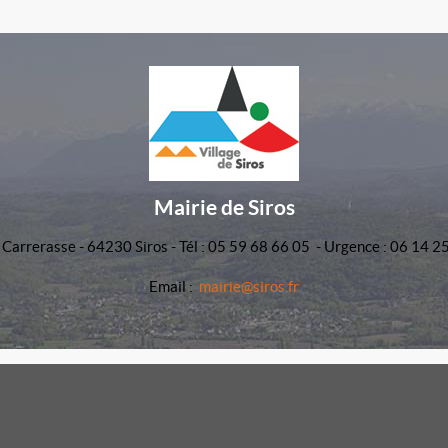
Mairie de Siros
 Carrerasse - 64230 Siros - Tél : 05 59 68 66 05 - Urgence : 06 14 2
Email :
mairie@siros.fr